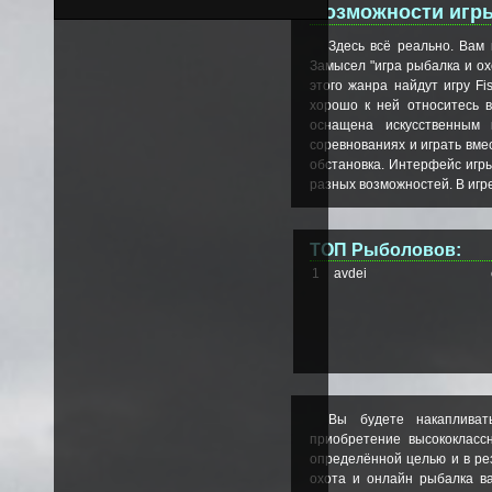
Возможности игр
Здесь всё реально. Вам
Замысел "игра рыбалка и ох
этого жанра найдут игру F
хорошо к ней относитесь в
оснащена искусственным 
соревнованиях и играть вме
обстановка. Интерфейс игры
разных возможностей. В игр
ТОП Рыболовов:
1
avdei
Вы будете накаплива
приобретение высококласс
определённой целью и в рез
охота и онлайн рыбалка ва