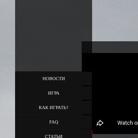
НОВОСТИ
ИГРА
КАК ИГРАТЬ?
FAQ
СТАТЬИ