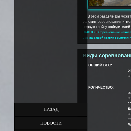
В этом разделе Вы может
условия соревнования и мен
первую тройку победителей.
ВАЖНО!!! Соревнование начнется
сумма вашей ставки вернется н
Виды соревнован
ОБЩИЙ ВЕС:
о
с
КОЛИЧЕСТВО:
р
с
с
Д
НАЗАД
с
с
НОВОСТИ
л