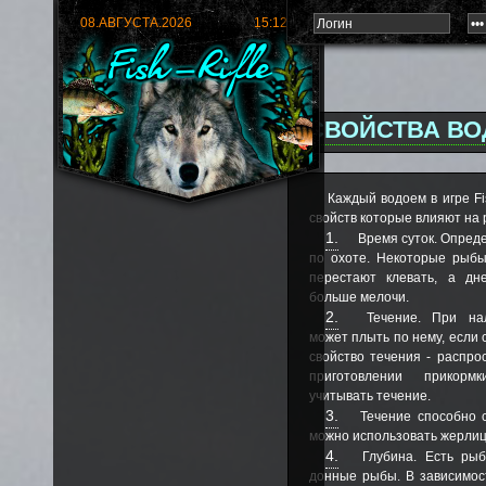
08.АВГУСТА.2026
15:12:06
СВОЙСТВА В
Каждый водоем в игре Fi
свойств которые влияют на 
1.
Время суток. Опред
по охоте. Некоторые рыбы
перестают клевать, а дн
больше мелочи.
2.
Течение. При нал
может плыть по нему, если 
свойство течения - распро
приготовлении прикорм
учитывать течение.
3.
Течение способно с
можно использовать жерлиц
4.
Глубина. Есть рыб
донные рыбы. В зависимос