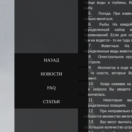
толще воды и глубины, В
рыбу.
5.
Погода. При измен
сильно меняться.
6.
Рыбы. На каждой
определенный набор в
соревнований. Если для с
там не водится - то ее туда 
7.
Животные. На к
определенные виды животн
8.
Огнестрельное ору
НАЗАД
выстреле.
9.
Инспектор в ходе п
за те снасти, которые В
НОВОСТИ
момент.
10.
Когда наживка на 
FAQ
при забросе Вы увидите
закончилась.
11.
Некоторые ма
СТАТЬИ
определенных локациях.
12.
При неправильно 
соберется множество мелоч
13.
Вас могут выгнать
за большое количество штр