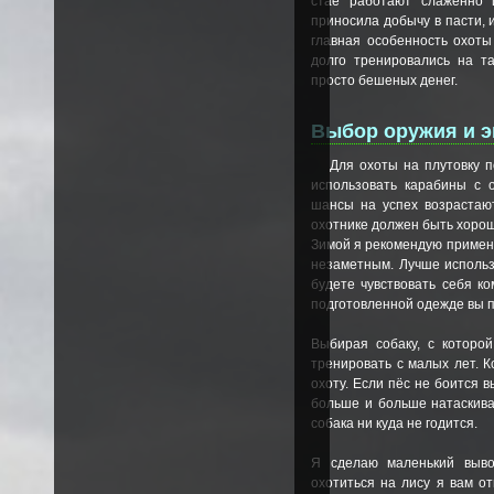
стае работают слаженно 
приносила добычу в пасти, 
главная особенность охоты
долго тренировались на т
просто бешеных денег.
Выбор оружия и э
Для охоты на плутовку 
использовать карабины с 
шансы на успех возрастают
охотнике должен быть хорош
Зимой я рекомендую применя
незаметным. Лучше исполь
будете чувствовать себя ко
подготовленной одежде вы п
Выбирая собаку, с которо
тренировать с малых лет. К
охоту. Если пёс не боится 
больше и больше натаскива
собака ни куда не годится.
Я сделаю маленький вывод
охотиться на лису я вам о