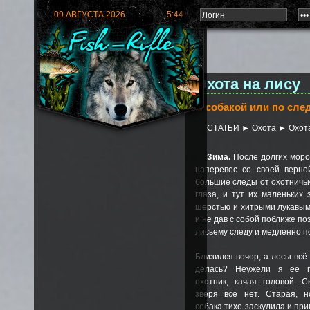
09.АВГУСТА.2026
5:44:05
Охота на лису
С собакой или по сле
СТАТЬИ
►
Охота
►
Охот
Зима.
После долгих моро
наперевес со своей верной
большие следы от охотничь
глаза, и тут их маленьких
шерстью и хитрыми лукавыми
и не дав с собой поближе п
лисьему следу и медленно п
Близился вечер, а лесы всё 
делась? Неужели я её п
охотник, качая головой. С
зверя всё нет. Старая, 
собака тихо заскулила и при