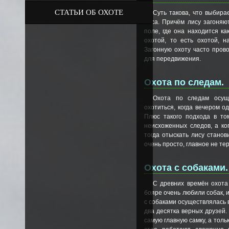
СТАТЬИ ОБ ОХОТЕ
Суть такова, что выбира
лиса. Причём лису загоняю
поле, где она находится ка
охотой, то есть охотой, н
Загонную охоту часто пров
для передвижения.
Охота по следам.
Охота по следам осущ
охотиться, когда вечером о
Плюс такого подхода в том
неисхоженных следов, а ко
тогда отыскать лису стано
очень просто, главное не тер
Охота с собаками.
С древних времён охота
бояре очень любили собак, 
с собаками осуществлялась в
два десятка верных друзей.
самую главную самку, а тольк