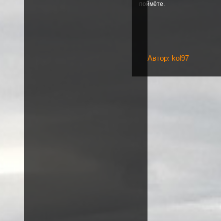
поймёте.
Автор: kol97