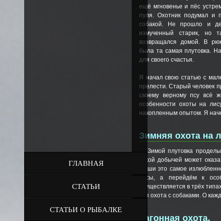
ещё мгновенье и пёс устре
пуля. Охотник подумал и 
собакой. Не прошло и де
измученный старик, но т
возвращался домой. В рю
была та самая плутовка. Н
для своего счастья.
Я начал свою статью с мале
прелести. Старый человек п
своему верному псу всё ж
особенности охоты на лису
накопленным опытом. Я начн
Зимняя охота на л
Зимой плутовка проделы
Такой добычей может оказа
ГЛАВНАЯ
мыши это самое излюбленно
лисы, а перейдём к осо
СТАТЬИ
осуществляется в трёх типах
тип охота с собаками. О каж
СТАТЬИ О РЫБАЛКЕ
Загонная охота.