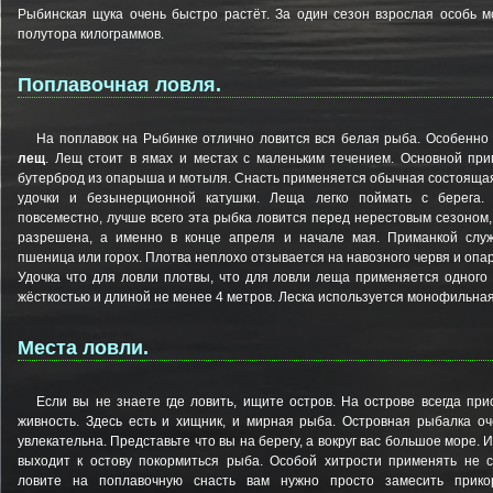
Рыбинская щука очень быстро растёт. За один сезон взрослая особь м
полутора килограммов.
Поплавочная ловля.
На поплавок на Рыбинке отлично ловится вся белая рыба. Особенно
лещ
. Лещ стоит в ямах и местах с маленьким течением. Основной при
бутерброд из опарыша и мотыля. Снасть применяется обычная состояща
удочки и безынерционной катушки. Леща легко поймать с берега.
повсеместно, лучше всего эта рыбка ловится перед нерестовым сезоном,
разрешена, а именно в конце апреля и начале мая. Приманкой слу
пшеница или горох. Плотва неплохо отзывается на навозного червя и опа
Удочка что для ловли плотвы, что для ловли леща применяется одного
жёсткостью и длиной не менее 4 метров. Леска используется монофильная
Места ловли.
Если вы не знаете где ловить, ищите остров. На острове всегда при
живность. Здесь есть и хищник, и мирная рыба. Островная рыбалка оч
увлекательна. Представьте что вы на берегу, а вокруг вас большое море. И
выходит к остову покормиться рыба. Особой хитрости применять не с
ловите на поплавочную снасть вам нужно просто замесить прико