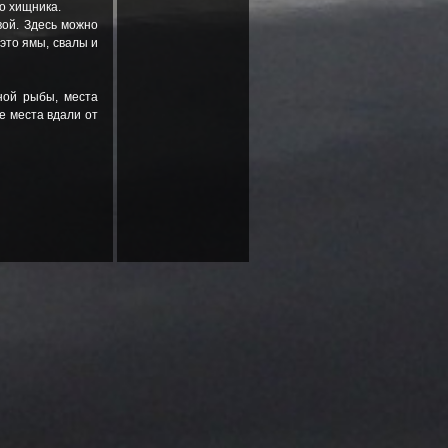
го хищника.
ой. Здесь можно
 это ямы, свалы и
ной рыбы, места
е места вдали от