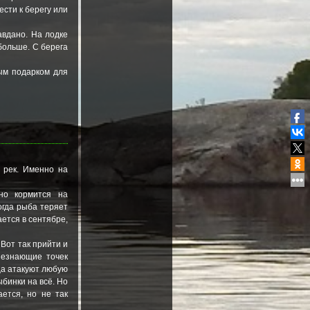
ести к берегу или
авдано. На лодке
больше. С берега
ым подарком для
 рек. Именно на
вно кормится на
огда рыба теряет
ется в сентябре,
 Вот так прийти и
незнающие точек
ца атакуют любую
бинки на всё. Но
ется, но не так