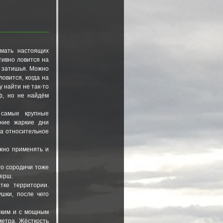
ймать настоящих
тивно ловится на
а затишья. Можно
ловится, когда на
 найти не так-то
ф, но не найдём
 самые крупные
тние жаркие дни
на относительное
жно применять и
то сородичи тоже
берш.
тке территории.
шки, после чего
стким и с мощным
метра. Жёсткость