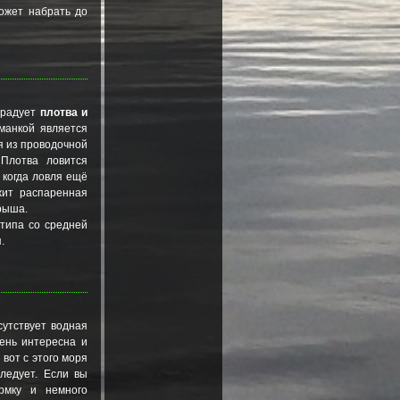
ожет набрать до
 радует
плотва и
манкой является
я из проводочной
 Плотва ловится
 когда ловля ещё
жит распаренная
рыша.
 типа со средней
.
сутствует водная
ень интересна и
 вот с этого моря
ледует. Если вы
рмку и немного