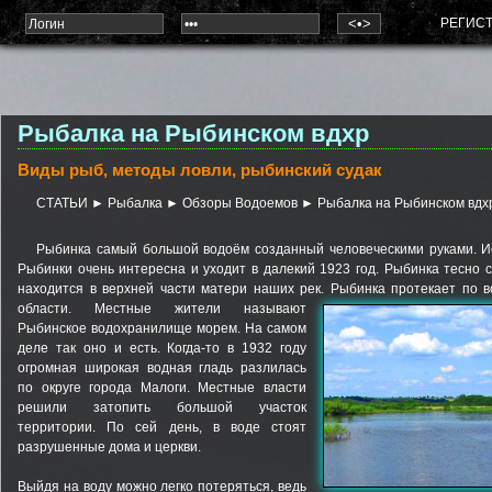
РЕГИС
Рыбалка на Рыбинском вдхр
Виды рыб, методы ловли, рыбинский судак
СТАТЬИ
►
Рыбалка
►
Обзоры Водоемов
► Рыбалка на Рыбинском вдх
Рыбинка самый большой водоём созданный человеческими руками. И
Рыбинки очень интересна и уходит в далекий 1923 год. Рыбинка тесно с
находится в верхней части матери наших рек.
Рыбинка протекает по 
области
. Местные жители называют
Рыбинское водохранилище морем. На самом
деле так оно и есть. Когда-то в 1932 году
огромная широкая водная гладь разлилась
по округе города Малоги. Местные власти
решили затопить большой участок
территории. По сей день, в воде стоят
разрушенные дома и церкви.
Выйдя на воду можно легко потеряться, ведь