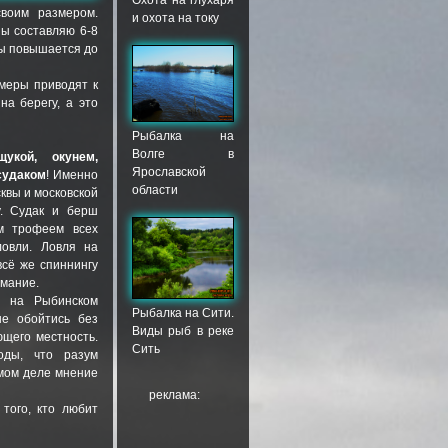
Охота на глухаря
своим размером.
и охота на току
ы составляю 6-8
ды повышается до
 меры приводят к
а берегу, а это
Рыбалка на
Волге в
щукой, окунем,
Ярославской
судаком
! Именно
области
квы и московской
у. Судак и берш
м трофеем всех
ловли. Ловля на
всё же спиннингу
имание.
а на Рыбинском
Рыбалка на Сити.
не обойтись без
Виды рыб в реке
ющего местность.
Сить
оды, что разум
амом деле мнение
реклама:
того, кто любит