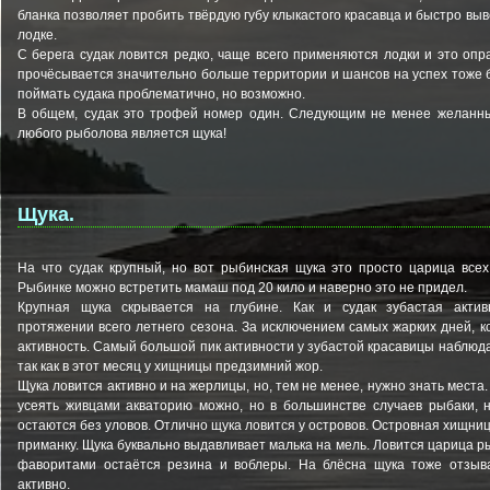
бланка позволяет пробить твёрдую губу клыкастого красавца и быстро выв
лодке.
С берега судак ловится редко, чаще всего применяются лодки и это опр
прочёсывается значительно больше территории и шансов на успех тоже 
поймать судака проблематично, но возможно.
В общем, судак это трофей номер один. Следующим не менее желанн
любого рыболова является щука!
Щука.
На что судак крупный, но вот рыбинская щука это просто царица всех
Рыбинке можно встретить мамаш под 20 кило и наверно это не придел.
Крупная щука скрывается на глубине. Как и судак зубастая акти
протяжении всего летнего сезона. За исключением самых жарких дней, к
активность. Самый большой пик активности у зубастой красавицы наблюда
так как в этот месяц у хищницы предзимний жор.
Щука ловится активно и на жерлицы, но, тем не менее, нужно знать места.
усеять живцами акваторию можно, но в большинстве случаев рыбаки, 
остаются без уловов. Отлично щука ловится у островов. Островная хищни
приманку. Щука буквально выдавливает малька на мель. Ловится царица ры
фаворитами остаётся резина и воблеры. На блёсна щука тоже отзыва
активно.