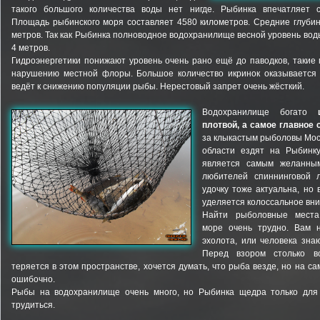
такого большого количества воды нет нигде. Рыбинка впечатляет 
Площадь рыбинского моря составляет 4580 километров. Средние глубин
метров. Так как Рыбинка полноводное водохранилище весной уровень во
4 метров.
Гидроэнергетики понижают уровень очень рано ещё до паводков, такие
нарушению местной флоры. Большое количество икринок оказывается н
ведёт к снижению популяции рыбы. Нерестовый запрет очень жёсткий.
Водохранилище богато
плотвой, а самое главное 
за клыкастым рыболовы Мос
области ездят на Рыбинк
является самым желанны
любителей спиннинговой 
удочку тоже актуальна, но 
уделяется колоссальное вн
Найти рыболовные мест
море очень трудно. Вам 
эхолота, или человека зна
Перед взором столько в
теряется в этом пространстве, хочется думать, что рыба везде, но на с
ошибочно.
Рыбы на водохранилище очень много, но Рыбинка щедра только для 
трудиться.