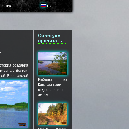
ТРАЦИЯ
РУС
Советуем
прочитать:
р
стория создания
вязана с Волгой,
всей
Ярославской
Рыбалка на
Клязьминском
водохранилище
летом