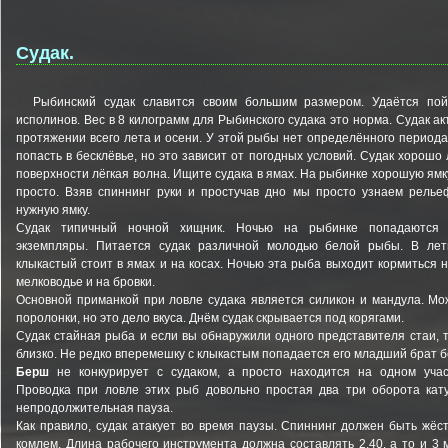
Судак.
Рыбинский судак славится своим большим размером. Удаётся по
исполинов. Вес в 8 килограмм для Рыбинского судака это норма. Судак ак
протяжении всего лета и осени. У этой рыбы нет определённого период
попасть в бесклёвье, но это зависит от погодных условий. Судак хорошо 
поверхности лёгкая волна. Ищите судака в ямах. На рыбинке хорошую ямку
просто. Взяв спиннинг руки и простучав дно мы просто узнаем релье
нужную ямку.
Судак типичный ночной хищник. Ночью на рыбинке попадаются
экземпляры. Питается судак различной молодью белой рыбы. В ле
клыкастый стоит в ямах и на косах. Ночью эта рыба выходит кормиться 
мелководье и на бровки.
Основной приманкой при ловле судака является силикон и мандула. Мо
поролонки, но это дело вкуса. Днём судак скрывается под корягами.
Судак стайная рыба и если вы обнаружили одного представителя стаи, 
близко. Не редко вперемешку с клыкастым попадается его младший брат 
Берш
не конкурирует с судаком, а просто находится на одном учас
Проводка при ловле этих рыб довольно простая два три оборота кату
непродолжительная пауза.
Как правило, судак атакует во время паузы. Спиннинг должен быть жё
комлем. Длина рабочего инструмента должна составлять 2.40, а то и 3 