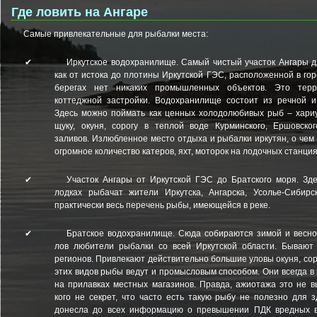
Где ловить на Ангаре
Самые привлекательные для рыбалки места:
✔
Иркутское водохранилище. Самый чистый участок Ангары дл
как от истока до плотины Иркутской ГЭС, расположенной в гор
берегах нет никаких промышленных объектов. Это терр
коттеджной застройки. Водохранилище состоит из речной и
Здесь можно поймать как ценных холодолюбивых рыб – хариус
щуку, окуня, сорогу в теплой воде Курминского, Ершовского
заливов. Излюбленное место отдыха и рыбалки иркутян, о чем
огромное количество катеров, яхт, моторок на лодочных станция
✔
Участок Ангары от Иркутской ГЭС до Братского моря. Зд
лодках рыбачат жители Иркутска, Ангарска, Усолье-Сибирс
практически весь перечень рыбы, имеющейся в реке.
✔
Братское водохранилище. Сюда собираются зимой и весн
лов любители рыбалки со всей Иркутской области. Бывают 
регионов. Привлекают действительно большие уловы окуня, сор
этих видов рыбы ведут и промысловым способом. Они всегда 
на прилавках местных магазинов. Правда, ажиотажа это не в
кого не секрет, что часто есть такую рыбу не полезно для 
донесла до всех информацию о превышении ПДК вредных в