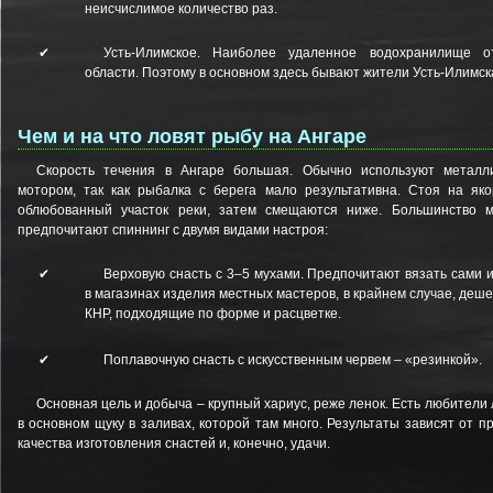
неисчислимое количество раз.
✔
Усть-Илимское. Наиболее удаленное водохранилище о
области. Поэтому в основном здесь бывают жители Усть-Илимск
Чем и на что ловят рыбу на Ангаре
Скорость течения в Ангаре большая. Обычно используют металл
мотором, так как рыбалка с берега мало результативна. Стоя на яко
облюбованный участок реки, затем смещаются ниже. Большинство 
предпочитают спиннинг с двумя видами настроя:
✔
Верховую снасть с 3–5 мухами. Предпочитают вязать сами 
в магазинах изделия местных мастеров, в крайнем случае, деш
КНР, подходящие по форме и расцветке.
✔
Поплавочную снасть с искусственным червем – «резинкой».
Основная цель и добыча – крупный хариус, реже ленок. Есть любители 
в основном щуку в заливах, которой там много. Результаты зависят от пр
качества изготовления снастей и, конечно, удачи.