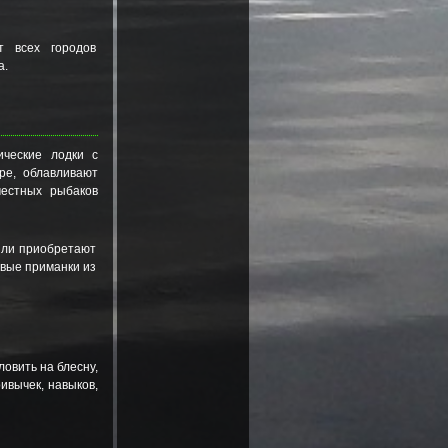
т всех городов
а.
ические лодки с
ре, облавливают
местных рыбаков
или приобретают
евые приманки из
ловить на блесну,
ивычек, навыков,