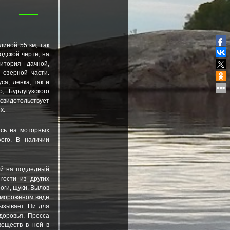
иной 55 км, так
одской черте, на
итория дачной,
 озерной части.
а, ленка, так и
, Бурдугузского
 свидетельствует
х.
есь на моторных
кого. В наличии
ой на подледный
гости из других
оги, щуки. Вылов
в мороженом виде
ызывает. Ни для
здоровья. Пресса
еществ в ней в