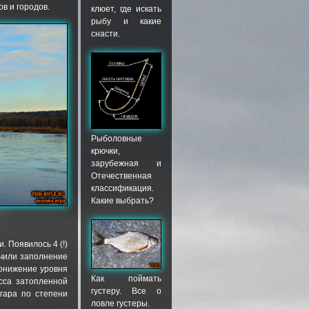
в и городов.
клюет, где искать
рыбу и какие
снасти.
Рыболовные
крючки,
зарубежная и
Отечественная
классификация.
Какие выбрать?
 Появилось 4 (!)
чили заполнение
понижение уровня
Как поймать
сса затопленной
густеру. Все о
нгара по степени
ловле густеры.