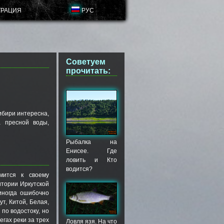
ТРАЦИЯ
РУС
Советуем
прочитать:
ибири интересна,
а пресной воды,
Рыбалка на
Енисее. Где
ловить и Кто
водится?
мится к своему
итории Иркутской
иногда ошибочно
т, Китой, Белая,
 по водостоку, но
гах реки за трех
Ловля язя. На что