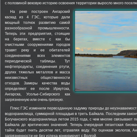
с половиной вековую историю освоения территории выросло много поселко
На реке построен Ангарский
каскад из 4 ГЭС, которые дали
мощный толчок развитию самой
разнообразной промышленности.
Теперь эти предприятия, стоящие
на берегах, вместе с как бы
очистными сооружениями городов
травят реку и ее обитателей
соединениями всех элементов
периодической таблицы. Тут
нефтепродукты, соединения ртути,
других тяжелых металлов и масса
неизвестных общественности
отходов. Замеры качества воды
определяют ее после Иркутска,
Ангарска, Усолье-Сибирского как
загрязненную или очень грязную.
Плюс ГЭС изменили первозданную задумку природы до неузнаваемости.
водохранилища, суммарной площадью в треть Байкала. Последним закон
Богучанского водохранилища летом 2015 года, с чем многие связывают 
Байкала до критических значений. Теперь очередная гигантская биома
тайги будет гнить десятки лет, отравляя воду. По оценкам экологов, А
загрязненности не без успеха конкурирует с Волгой.