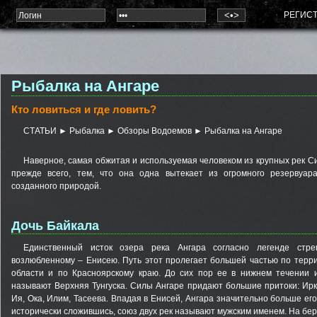
РЕГИС
Рыбалка на Ангаре
Кто ловиться и где ловить?
СТАТЬИ
►
Рыбалка
►
Обзоры Водоемов
► Рыбалка на Ангаре
Наверное, самая обжитая и используемая человеком из крупных рек С
прежде всего, тем, что она одна вытекает из огромного резервуар
созданного природой.
Дочь Байкала
Единственный исток озера река Ангара согласно легенде стре
возлюбленному – Енисею. Путь этот пролегает большей частью по терр
области и по Красноярскому краю. До сих пор ее в нижнем течении 
называют Верхняя Тунгуска. Силы Ангаре придают большие притоки: Ирку
Ия, Ока, Илим, Тасеева. Впадая в Енисей, Ангара значительно больше его
исторически сложившись, союз двух рек называют мужским именем. На бере