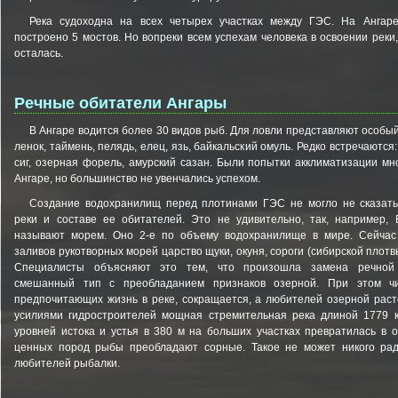
Река судоходна на всех четырех участках между ГЭС. На Ангаре
построено 5 мостов. Но вопреки всем успехам человека в освоении реки
осталась.
Речные обитатели Ангары
В Ангаре водится более 30 видов рыб. Для ловли представляют особый
ленок, таймень, пелядь, елец, язь, байкальский омуль. Редко встречаются:
сиг, озерная форель, амурский сазан. Были попытки акклиматизации мн
Ангаре, но большинство не увенчались успехом.
Создание водохранилищ перед плотинами ГЭС не могло не сказать
реки и составе ее обитателей. Это не удивительно, так, например, 
называют морем. Оно 2-е по объему водохранилище в мире. Сейчас
заливов рукотворных морей царство щуки, окуня, сороги (сибирской плотвы
Специалисты объясняют это тем, что произошла замена речной
смешанный тип с преобладанием признаков озерной. При этом чи
предпочитающих жизнь в реке, сокращается, а любителей озерной расте
усилиями гидростроителей мощная стремительная река длиной 1779 
уровней истока и устья в 380 м на больших участках превратилась в о
ценных пород рыбы преобладают сорные. Такое не может никого рад
любителей рыбалки.