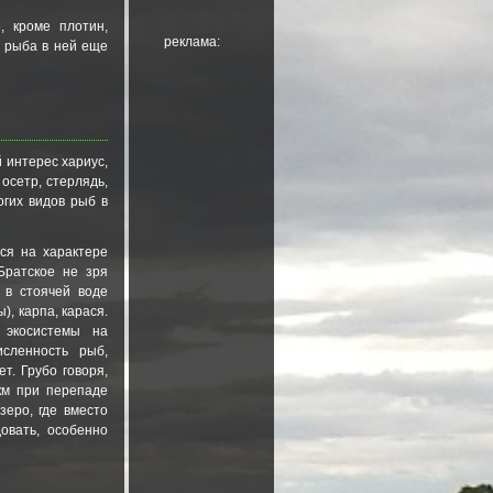
, кроме плотин,
реклама:
, рыба в ней еще
 интерес хариус,
 осетр, стерлядь,
огих видов рыб в
ся на характере
Братское не зря
 в стоячей воде
), карпа, карася.
 экосистемы на
сленность рыб,
т. Грубо говоря,
км при перепаде
зеро, где вместо
овать, особенно