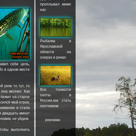
проплывал мимо
нас
Рыбалка в
Ярославской
области на
озерах и реках
авил себе цель,
То в одном месте
й реке то тут, то
Все тонкости
она молчит. Как
охоты в
ь бежит на старое
России.как стать
осился мой отрок,
охотником
вниманию и стала
и двадцать минут
ловим, не уйдем.
реклама:
чтобы выполнить