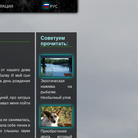
ТРАЦИЯ
РУС
Советуем
прочитать:
о от нашего дома
балку. И мой сын
Экзотическая
на день рождения
наживка на
рыбалке.
Необычный улов
уней, про хитрых
аривал меня пойти
а не занималась,
ала себе пенек и
то слышны звуки
Приобретение
друга, который