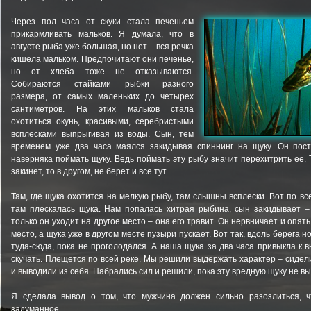
Через пол часа от скуки стала печеньем
прикармливать мальков. Я думала, что в
августе рыба уже большая, но нет – вся речка
кишела мальком. Предпочитают они печенье,
но от хлеба тоже не отказываются.
Собираются стайками рыбки разного
размера, от самых маленьких до четырех
сантиметров. На этих мальков стала
охотиться окунь, красивыми, серебристыми
всплесками выпрыгивая из воды. Сын, тем
временем уже два часа маялся закидывая спиннинг на щуку. Он пост
наверняка поймать щуку. Ведь поймать эту рыбу значит перехитрить ее. 
закинет, то в другом, не берет и все тут.
Там, где щука охотится на мелкую рыбу, там слышны всплески. Вот по все
там плескалась щука. Нам попалась хитрая рыбина, сын закидывает – 
только он уходит на другое место – она его травит. Он нервничает и опят
место, а щука уже в другом месте пузыри пускает. Вот так, вдоль берега н
туда-сюда, пока не проголодался. А наша щука за два часа привыкла к 
скучать. Плещется по всей реке. Мы решили выдержать характер – сидел
и выводили из себя. Набрались сил и решили, пока эту вредную щуку не вы
Я сделала вывод о том, что мужчина должен сильно разозлиться, 
задуманное.