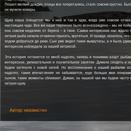
Пошел мелкий дождик, птицы все попрятались, стало совсем грустно. Был
не мучили комары.
Щука наша плещется, мы к ней и так и эдак, когда уже совсем отчая
настоящее чудо. Все же наше терпение было вознаграждено – мы ее пой
она совсем недалеко от берега – в тине. Самое интересное нас ждало 
хитрая рыба начала отчаянно прыгать, крутиться. И правда, казалось, что
ходом добраться до реки. Сын уже видел такие выкрутасы, а я была уди
интересом наблюдала за нашей хитрюгой.
Эта история останется со мной надолго, теперь я понимаю азарт рыбак
интересное, увлекательное и поучительное занятие. Думала сходить и на
будни затянули с новой силой. Но воспоминания о нашей рыбалке ос
надолго, такие впечатления не забываются, еще больше мне понрав
сыном, такие моменты сближают. Думаю, за чашкой чая мы будем часто
хитрую щуку.
Автор: неизвестен