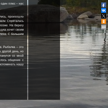
 один плюс – нас
лись, произошло
мали. Спряталась
позже. На берегу
 щука хочет своим
влена. С большим
а. Рыбалка – это
 другой день, но
танутся со мной
илось общение с
 вспоминать нашу