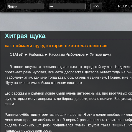
РЕГИС
Хитрая щука
как поймали щуку, которая не хотела ловиться
СТАТЬИ
►
Рыбалка
►
Рассказы Рыболовов
► Хитрая щука
В конце августа я решила отдалиться от городской суеты. Недалек
протекает река Чусовая, все лето дворовская детвора бегает туда на ры
«заболел» этим, как мне тогда казалось, скучным занятием. Принес мне 
Щуку на килограмм, я была в полном восторге.
Его рассказы о рыбной ловле были очень интересными, про вертлявых ок
щук, которые могут допрыгать до берега до реки, после поимки. Все угов
с ним.
Ранним, субботним утром мы пошли на речку. Я этим делом вообще никогд
меня вело простое любопытство. В первый раз я пошла как зритель, выбр
сидела тихонько. От реки поднимался туман, кругом такая тишина, ч
падающей с деревьев росы.